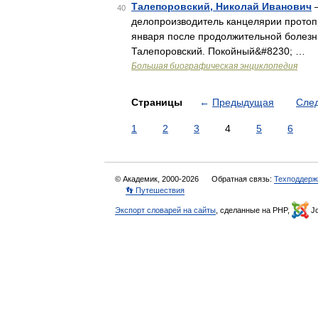
Талепоровский, Николай Иванович
—
40
делопроизводитель канцелярии протопр
января после продолжительной болезн
Талепоровский. Покойный&#8230; …
Большая биографическая энциклопедия
Страницы
←
Предыдущая
Сле
1
2
3
4
5
6
© Академик, 2000-2026
Обратная связь:
Техподдерж
👣 Путешествия
Экспорт словарей на сайты
, сделанные на PHP,
Jo