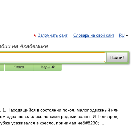
Запомнить сайт
Словарь на свой сайт
RU
едии на Академике
Найти!
Книги
Игры ⚽
но. 1. Находящийся в состоянии покоя, малоподвижный или
нем едва шевелились легкими рядами волны. И. Гончаров,
лубже усаживался в кресло, принимая не&#8230; …