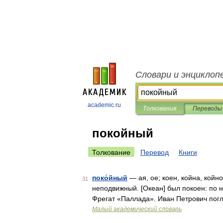
Словари и энциклоп
academic.ru
Толкования
Переводы
покойный
Толкование
Перевод
Книги
поко́йный
— ая, ое; коен, койна, кой
31
неподвижный. [Океан] был покоен: по 
Фрегат «Паллада». Иван Петрович пог
Малый академический словарь