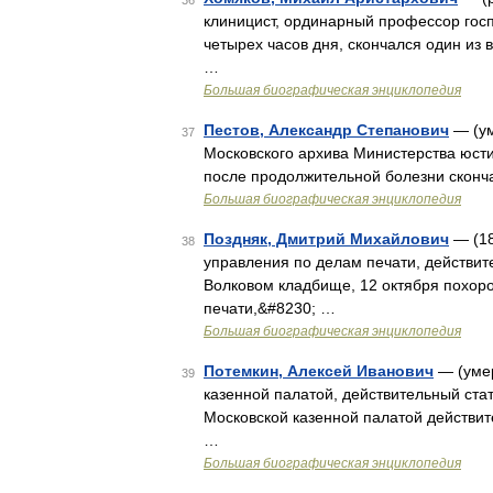
36
клиницист, ординарный профессор госп
четырех часов дня, скончался один из
…
Большая биографическая энциклопедия
Пестов, Александр Степанович
— (ум
37
Московского архива Министерства юстиц
после продолжительной болезни сконч
Большая биографическая энциклопедия
Поздняк, Дмитрий Михайлович
— (18
38
управления по делам печати, действите
Волковом кладбище, 12 октября похоро
печати,&#8230; …
Большая биографическая энциклопедия
Потемкин, Алексей Иванович
— (умер
39
казенной палатой, действительный ста
Московской казенной палатой действит
…
Большая биографическая энциклопедия