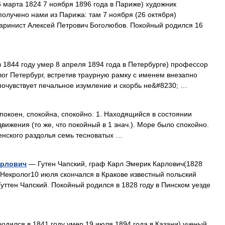
 марта 1824 7 ноября 1896 года в Париже) художник
получено нами из Парижа: там 7 ноября (26 октября)
аринист Алексей Петрович Боголюбов. Покойный родился 16
 1844 году умер 8 апреля 1894 года в Петербурге) профессор
г Петербург, встретив траурную рамку с именем внезапно
почувствует печальное изумление и скорбь не&#8230; …
покоен, спокойна, спокойно. 1. Находящийся в состоянии
движения (то же, что покойный в 1 знач.). Море было спокойно.
енского раздолья семь тесноватых …
арлович
— Гутен Чапский, граф Карл Эмерик Карлович(1828
г.Некролог10 июля скончался в Кракове известный польский
уттен Чапский. Покойный родился в 1828 году в Пинском уезде
одился в 1841 году умер 19 июля 1894 года в Казани) ученый