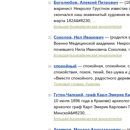
Боголюбов, Алексей Петрович
— (16
32
маринист. Некролог Грустное известие 
скончался наш знаменитый художник м
марта 1824&#8230; …
Большая биографическая энциклопедия
Соколов, Нил Иванович
— (родился в
33
Военно Медицинской академии. Некроло
почившего Нила Ивановича Соколова, 
Большая биографическая энциклопедия
спокойный
— спокойная, спокойное; с
34
спокойствия, покоя, тихий, без шума и 
«Вместо спокойного, радостного дерев
Толковый словарь Ушакова
Гутен-Чапский, граф Карл-Эмерик К
35
10 июля 1896 года в Кракове) археоло
археолог граф Карл Эмерик Карлович Г
Минской&#8230; …
Большая биографическая энциклопедия
Хомяков, Михаил Аристархович
— (р