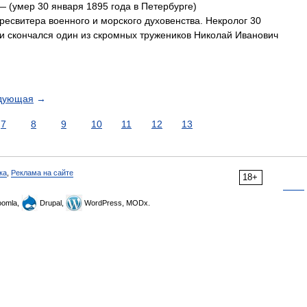
 (умер 30 января 1895 года в Петербурге)
есвитера военного и морского духовенства. Некролог 30
и скончался один из скромных тружеников Николай Иванович
дующая
→
7
8
9
10
11
12
13
ка
,
Реклама на сайте
18+
omla,
Drupal,
WordPress, MODx.